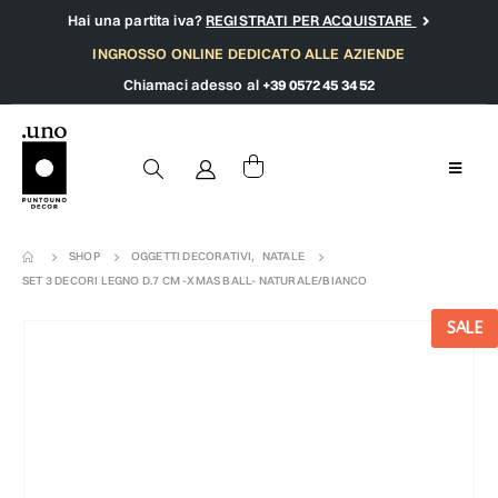
Hai una partita iva?
REGISTRATI PER ACQUISTARE
INGROSSO ONLINE DEDICATO ALLE AZIENDE
Chiamaci adesso al
+39 0572 45 34 52
SHOP
OGGETTI DECORATIVI
,
NATALE
SET 3 DECORI LEGNO D.7 CM -XMAS BALL- NATURALE/BIANCO
SALE