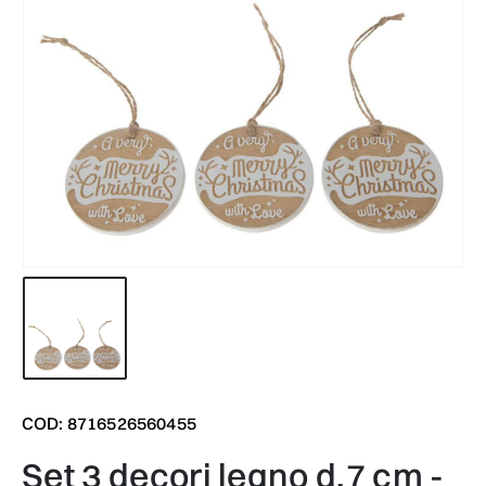
COD: 8716526560455
set 3 decori legno d.7 cm -