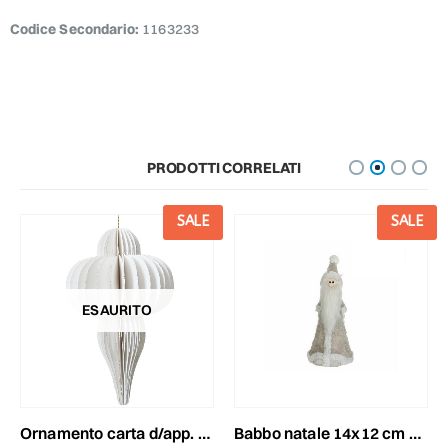
Codice Secondario:
1163233
PRODOTTI CORRELATI
SALE
SALE
ESAURITO
ornamento carta d/app. d.24 cm h.40 cm bianco
babbo natale 14x12 cm h.27 cm frosted bianco