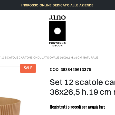
INGROSSO ONLINE DEDICATO ALLE AZIENDE
T 12 SCATOLE CARTONE ONDULATO OVALE 36X26,5 H.19 CM NATURALE
SALE
COD: 3838429613375
set 12 scatole cartone ondulato ovale
36x26,5 h.19 cm 
Registrati o accedi per acquistare