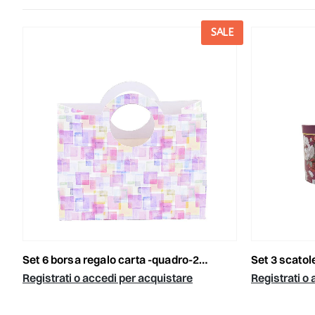
E
SALE
set 6 borsa regalo carta -quadro-22x13,3x10cm bianco/rosa/fucsia
set 3 scatole rotonde
Registrati o accedi per acquistare
Registrati o