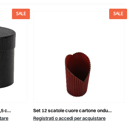
SALE
SALE
R
- nero
set 12 scatole cuore cartone ondulato d.11 h.19 cm rosso
tare
Registrati o accedi per acquistare