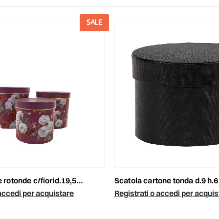
SALE
 c/fiorid.19,5/17,5/15,5h.19/17/15 bordeaux
scatola cartone tonda d.9 h.6,5 cm -little box
 accedi per acquistare
Registrati o accedi per acquis