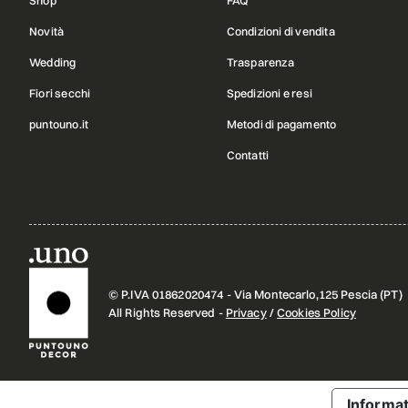
Shop
FAQ
Novità
Condizioni di vendita
Wedding
Trasparenza
Fiori secchi
Spedizioni e resi
puntouno.it
Metodi di pagamento
Contatti
© P.IVA 01862020474 - Via Montecarlo,125 Pescia (PT)
All Rights Reserved -
Privacy
/
Cookies Policy
Informat