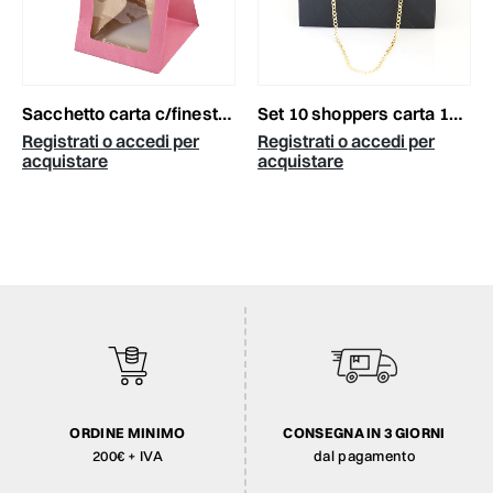
set 10 shoppers carta 15x10 h.10,5 cm /catenella nero/oro
sacchetto carta c/finestra 8x8x12 cm conf. pz.12 fucsia
Registrati o accedi per
Registrati o accedi per
acquistare
acquistare
ORDINE MINIMO
CONSEGNA IN 3 GIORNI
200€ + IVA
dal pagamento