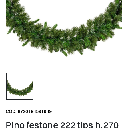
COD: 8720194591949
pino festone 222 tips h.270