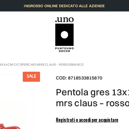
INGROSSO ONLINE DEDICATO ALLE AZIENDE
8X14 CM C/COPERCHIO-MRS CLAUS – ROSSO/BIANCO
SALE
COD: 8718533815870
pentola gres 13x18x14 cm c/coperchio-
mrs claus – ross
Registrati o accedi per acquistare