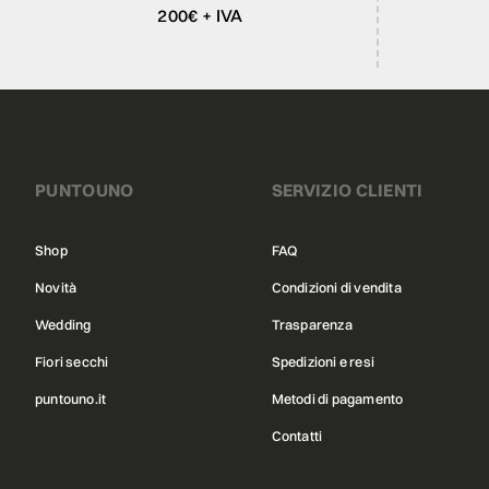
200€ + IVA
PUNTOUNO
SERVIZIO CLIENTI
Shop
FAQ
Novità
Condizioni di vendita
Wedding
Trasparenza
Fiori secchi
Spedizioni e resi
puntouno.it
Metodi di pagamento
Contatti