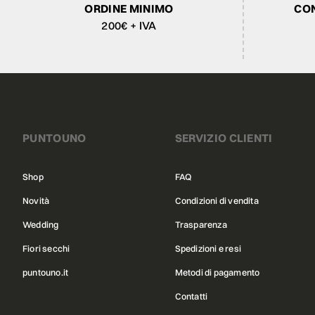
ORDINE MINIMO
CON
200€ + IVA
PUNTOUNO
SERVIZIO CLIENTI
Shop
FAQ
Novità
Condizioni di vendita
Wedding
Trasparenza
Fiori secchi
Spedizioni e resi
puntouno.it
Metodi di pagamento
Contatti