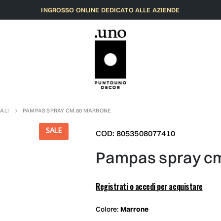
INGROSSO ONLINE DEDICATO ALLE AZIENDE
ALI
PAMPAS SPRAY CM.80 MARRONE
SALE
COD: 8053508077410
pampas spray c
Registrati o accedi per acquistare
Colore:
Marrone