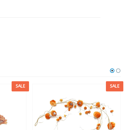
SALE
SALE
R