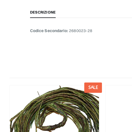
DESCRIZIONE
Codice Secondario:
2680023-28
E
SALE