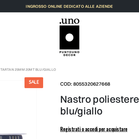
INGROSSO ONLINE DEDICATO ALLE AZIENDE
 TARTAN 25MM 20MT BLU/GIALLO
SALE
COD: 8055320627668
nastro poliestere tartan 25mm 20mt
blu/giallo
Registrati o accedi per acquistare