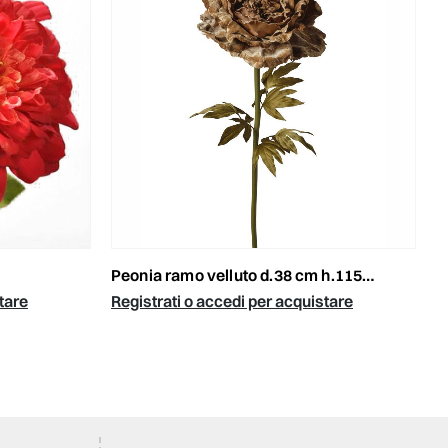
R
peonia ramo velluto d.38 cm h.115 cm beige
tare
Registrati o accedi per acquistare