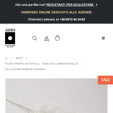
Hai una partita iva?
REGISTRATI PER ACQUISTARE
INGROSSO ONLINE DEDICATO ALLE AZIENDE
Chiamaci adesso al
+39 0572 45 34 52
SHOP
FIORI E PIANTE ARTIFICIALI
,
FIORI ED ELEMENTI NATALIZI
FELCE RAMO INNEVATO BIANCO
SALE