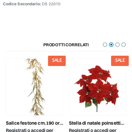
Codice Secondario:
DS 22070
PRODOTTI CORRELATI
SALE
SALE
salice festone cm.190 oro glitter
stella di natale poinsettia bush 5f d.24 cm.52 rosso
Registrati o accedi per
Registrati o accedi per