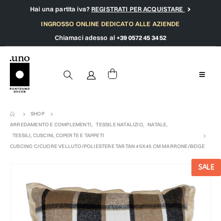
Hai una partita iva?
REGISTRATI PER ACQUISTARE
INGROSSO ONLINE DEDICATO ALLE AZIENDE
Chiamaci adesso al
+39 0572 45 34 52
SHOP
ARREDAMENTO E COMPLEMENTI
,
TESSILE NATALIZIO
,
NATALE
,
TESSILI, CUSCINI, COPERTE E TAPPETI
CUSCINO C/CUORE VELLUTO/POLIESTERE TARTAN 45X45 CM MARRONE/BEIGE
SALE