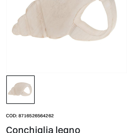
COD: 8716526564262
conchiglia legno