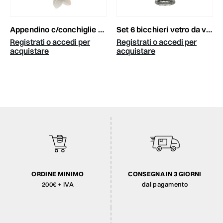
appendino c/conchiglie naturale
set 6 bicchieri vetro da vino c/base-merlot-d.8h.14,5cm trsprnt
Registrati o accedi per
Registrati o accedi per
acquistare
acquistare
ORDINE MINIMO
CONSEGNA IN 3 GIORNI
200€ + IVA
dal pagamento