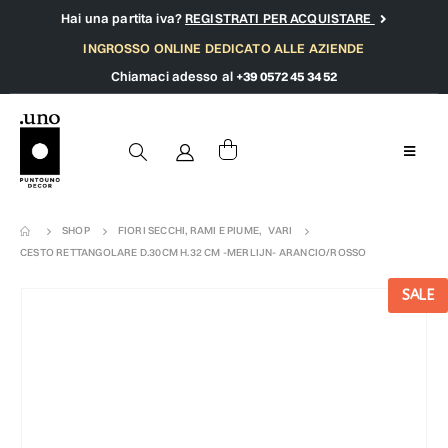
Hai una partita iva?
REGISTRATI PER ACQUISTARE
INGROSSO ONLINE DEDICATO ALLE AZIENDE
Chiamaci adesso al
+39 0572 45 34 52
SHOP
FIORI SECCHI, RAMI E PIUME
,
VARI
CESTO RETTANGOLARE D.30CM H.32 CM -MERLIJN- ARANCIO/ROSSO
SALE