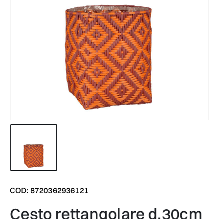
COD: 8720362936121
cesto rettangolare d.30cm