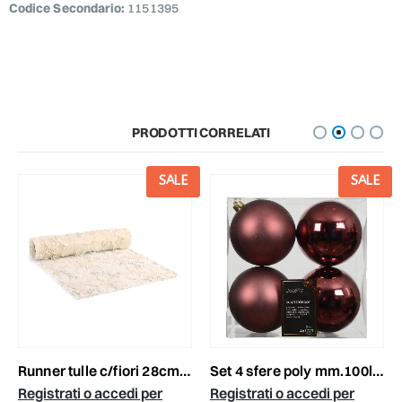
Codice Secondario:
1151395
PRODOTTI CORRELATI
SALE
SALE
runner tulle c/fiori 28cm 2mt -florette- bianco
set 4 sfere poly mm.100lucido/satinato marrone
Registrati o accedi per
Registrati o accedi per