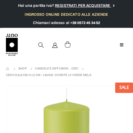
Hai una partita iva?
REGISTRATI PER ACQUISTARE
INGROSSO ONLINE DEDICATO ALLE AZIENDE
Chiamaci adesso al
+39 0572 45 34 52
SHOP
CANDELE E DIFFUSORI
,
CERI
CERO D.6,8 CM H.13 CM -130/68- CONF.PZ.12 VERDE MELA
SALE