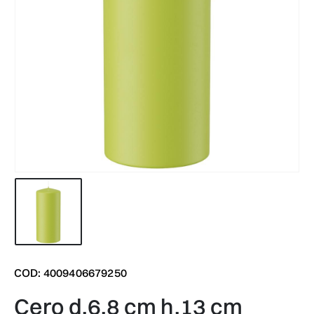
COD: 4009406679250
cero d.6,8 cm h.13 cm