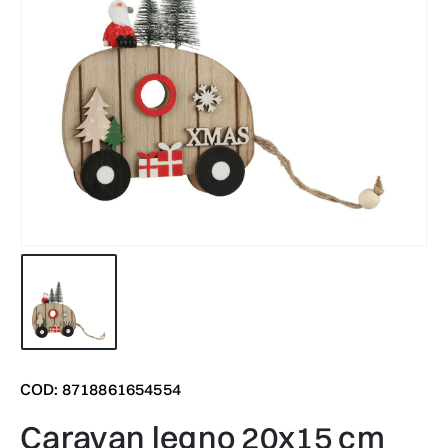
COD: 8718861654554
caravan legno 20x15 cm