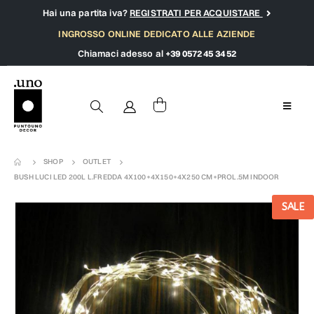
Hai una partita iva?
REGISTRATI PER ACQUISTARE
INGROSSO ONLINE DEDICATO ALLE AZIENDE
Chiamaci adesso al
+39 0572 45 34 52
SHOP
OUTLET
BUSH LUCI LED 200L L.FREDDA 4X100+4X150+4X250 CM+PROL.5M INDOOR
SALE