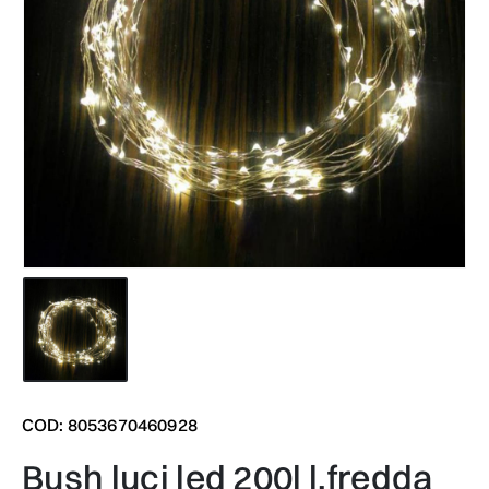
COD: 8053670460928
bush luci led 200l l.fredda