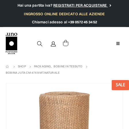
Hai una partita iva?
REGISTRATI PER ACQUISTARE
INGROSSO ONLINE DEDICATO ALLE AZIENDE
Chiamaci adesso al
+39 0572 45 34 52
SHOP
PACKAGING
,
BOBINE IN TESSUTO
BOBINA JUTA CM 47X9 MT.NATURALE
SALE