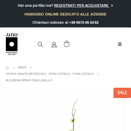
Hai una partita iva?
REGISTRATI PER ACQUISTARE
INGROSSO ONLINE DEDICATO ALLE AZIENDE
Chiamaci adesso al
+39 0572 45 34 52
SHOP
FIORI E PIANTE ARTIFICIALI
,
FIORI A STELO
,
FIORI A STELO
BLOSSOM SPRAY CM.61 GIALLO
SALE