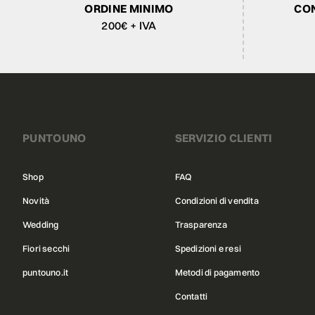
ORDINE MINIMO
CON
200€ + IVA
PUNTOUNO
SERVIZIO CLIENTI
Shop
FAQ
Novità
Condizioni di vendita
Wedding
Trasparenza
Fiori secchi
Spedizioni e resi
puntouno.it
Metodi di pagamento
Contatti