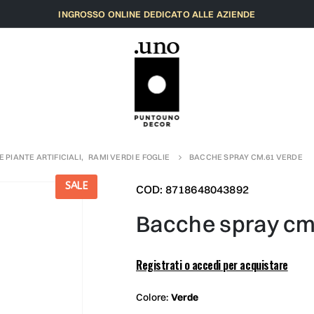
INGROSSO ONLINE DEDICATO ALLE AZIENDE
 E PIANTE ARTIFICIALI
,
RAMI VERDI E FOGLIE
BACCHE SPRAY CM.61 VERDE
SALE
COD: 8718648043892
bacche spray cm
Registrati o accedi per acquistare
Colore:
Verde