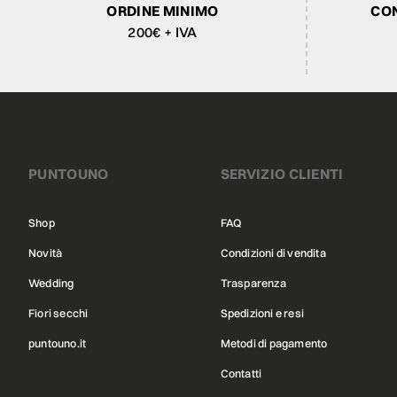
ORDINE MINIMO
CON
200€ + IVA
PUNTOUNO
SERVIZIO CLIENTI
Shop
FAQ
Novità
Condizioni di vendita
Wedding
Trasparenza
Fiori secchi
Spedizioni e resi
puntouno.it
Metodi di pagamento
Contatti