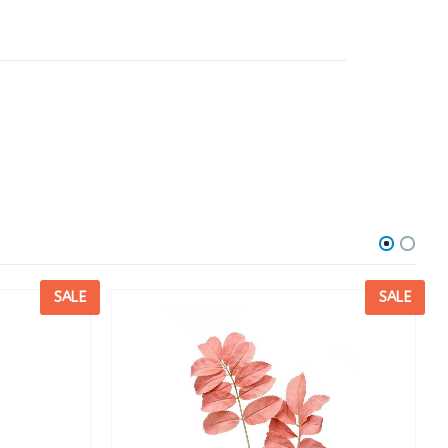
SALE
SALE
R