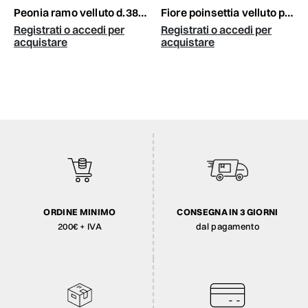
peonia ramo velluto d.38 cm h.115 cm burgundy
fiore poinsettia velluto pickcm.44 c/glitter rosso
Registrati o accedi per
Registrati o accedi per
acquistare
acquistare
ORDINE MINIMO
CONSEGNA IN 3 GIORNI
200€ + IVA
dal pagamento