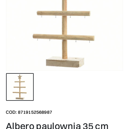
COD: 8719152568987
albero paulownia 35 cm