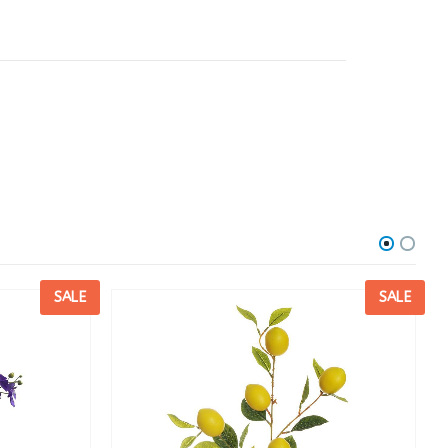
SALE
SALE
R