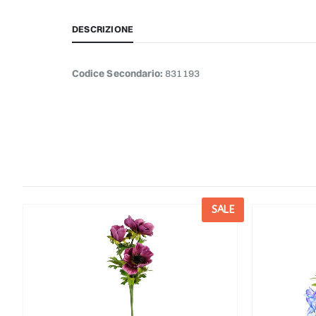
DESCRIZIONE
Codice Secondario:
831193
E
SALE