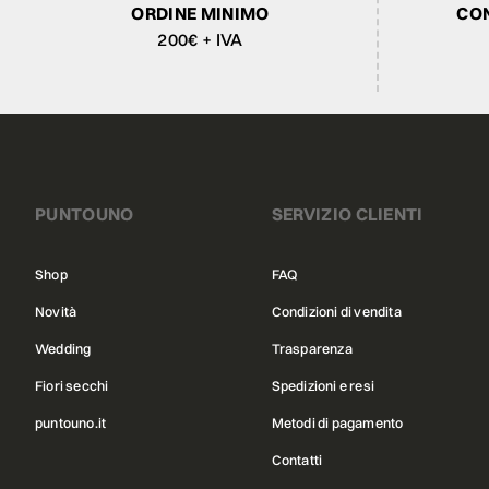
ORDINE MINIMO
CON
200€ + IVA
PUNTOUNO
SERVIZIO CLIENTI
Shop
FAQ
Novità
Condizioni di vendita
Wedding
Trasparenza
Fiori secchi
Spedizioni e resi
puntouno.it
Metodi di pagamento
Contatti