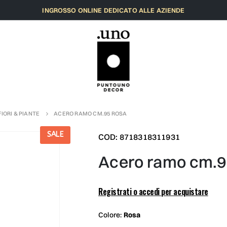
INGROSSO ONLINE DEDICATO ALLE AZIENDE
FIORI & PIANTE
ACERO RAMO CM.95 ROSA
SALE
COD: 8718318311931
acero ramo cm.9
Registrati o accedi per acquistare
Colore:
Rosa